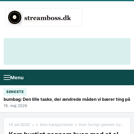
Skip to content
Menu
SENESTE
bumbag: Den lille taske, der ændrede måden vi bærer ting på
16. maj 2026
14. juli 2022
⌂
Ikke-kategoriseret
Kom hurtigt gennem byen med et el løbehjul