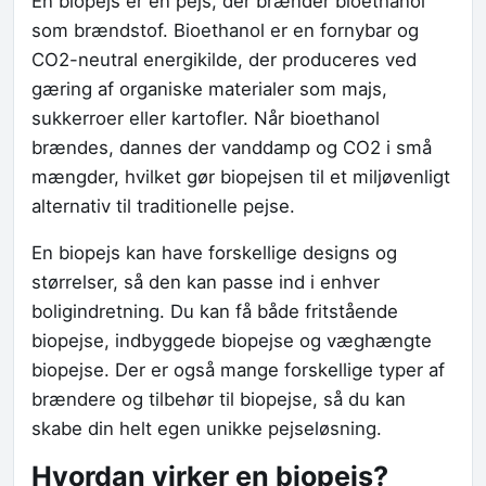
En biopejs er en pejs, der brænder bioethanol
som brændstof. Bioethanol er en fornybar og
CO2-neutral energikilde, der produceres ved
gæring af organiske materialer som majs,
sukkerroer eller kartofler. Når bioethanol
brændes, dannes der vanddamp og CO2 i små
mængder, hvilket gør biopejsen til et miljøvenligt
alternativ til traditionelle pejse.
En biopejs kan have forskellige designs og
størrelser, så den kan passe ind i enhver
boligindretning. Du kan få både fritstående
biopejse, indbyggede biopejse og væghængte
biopejse. Der er også mange forskellige typer af
brændere og tilbehør til biopejse, så du kan
skabe din helt egen unikke pejseløsning.
Hvordan virker en biopejs?