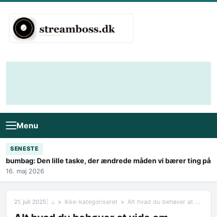
Skip to content
Menu
SENESTE
bumbag: Den lille taske, der ændrede måden vi bærer ting på
16. maj 2026
21. juli 2025
⌂
Ikke-kategoriseret
Alt hvad du behøver at vide om biopejs