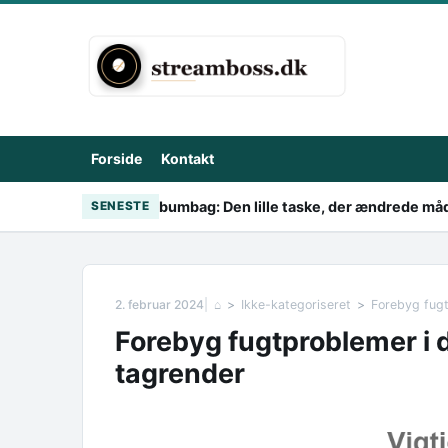
Skip to content
Forside
Kontakt
bumbag: Den lille taske, der ændrede måd
SENESTE
2. februar 2024
⌂
Ikke-kategoriseret
Forebyg fugt
Forebyg fugtproblemer i d
tagrender