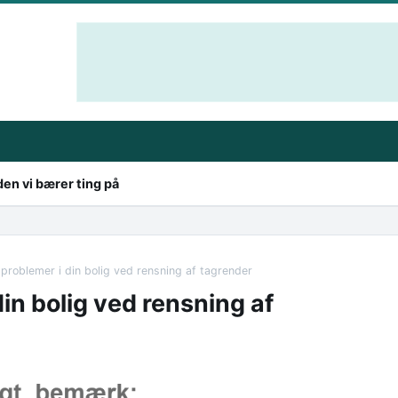
en vi bærer ting på
problemer i din bolig ved rensning af tagrender
in bolig ved rensning af