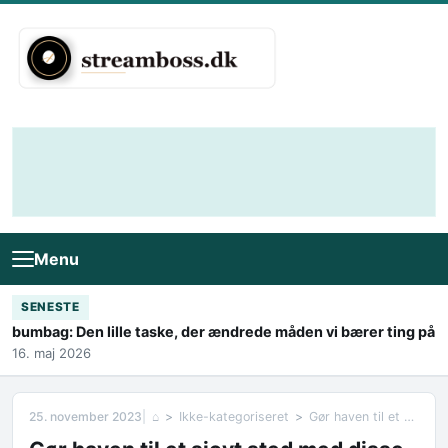
Skip to content
Menu
SENESTE
bumbag: Den lille taske, der ændrede måden vi bærer ting på
16. maj 2026
25. november 2023
⌂
Ikke-kategoriseret
Gør haven til et sjovt sted med disse ting