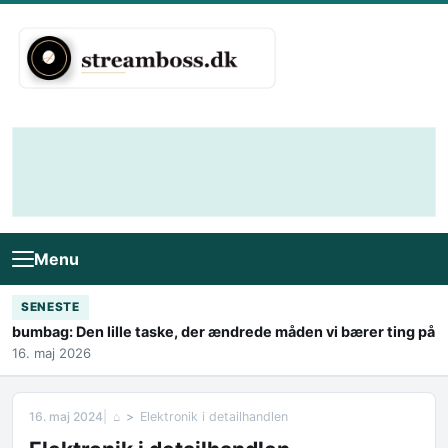
Skip to content
Menu
SENESTE
bumbag: Den lille taske, der ændrede måden vi bærer ting på
16. maj 2026
16. maj 2024
⌂
Elektronik i detailhandlen